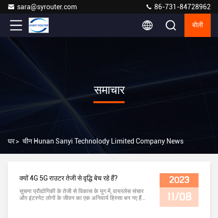
sara@syrouter.com
86-731-84728962
बोली
समाचार
घर
>
चीन Hunan Sanyi Technolody Limited Company News
क्यों 4G 5G राउटर तेजी से वृद्धि बेच रहे हैं?
2023
सूचना प्रौद्योगिकी के तेजी से विकास के युग में, वायरलेस संचार
11/08
और इंटरनेट लोगों के जीवन का एक अनिवार्य हिस्सा बन गए हैं।
वायरलेस संचार और इंटरनेट कनेक्शन के लिए बुनियादी
उपकरणों के रूप में, ने विभिन्न प्रकार और प्रौद्योगिकियां भी