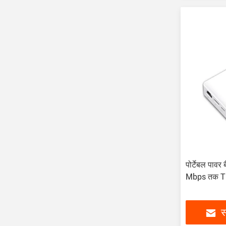
पोर्टेबल पाव
Mbps तक T
स