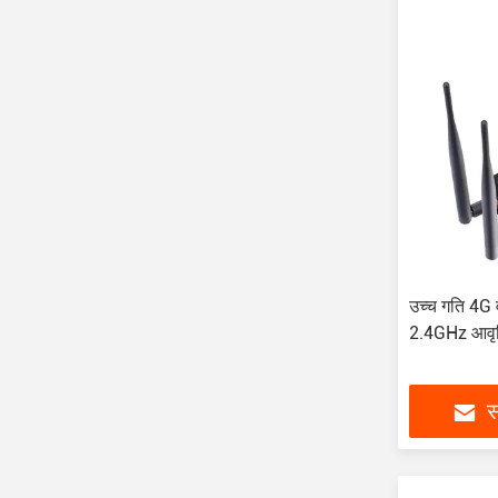
उच्च गति 4G
2.4GHz आवृत्त
स