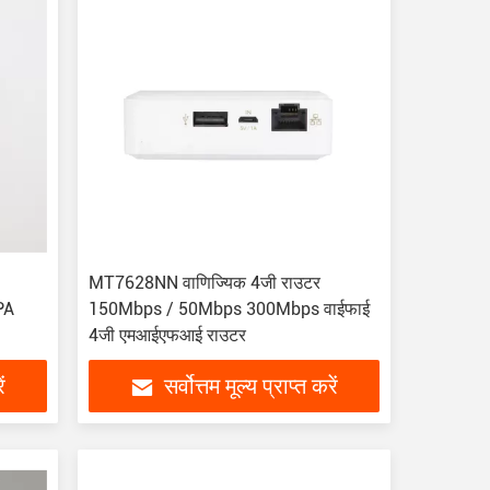
MT7628NN वाणिज्यिक 4जी राउटर
PA
150Mbps / 50Mbps 300Mbps वाईफाई
4जी एमआईएफआई राउटर
ं
सर्वोत्तम मूल्य प्राप्त करें