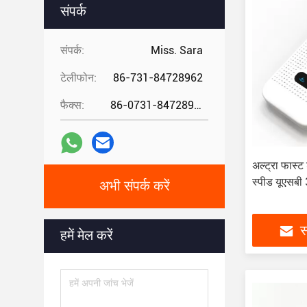
संपर्क
संपर्क:
Miss. Sara
टेलीफोन:
86-731-84728962
फैक्स:
86-0731-84728962
अल्ट्रा फास्ट
स्पीड यूएसबी
अभी संपर्क करें
स
हमें मेल करें