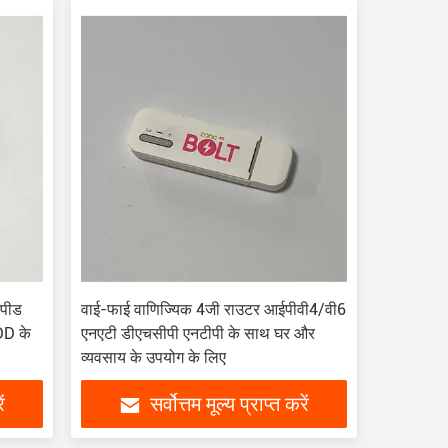
पीड
वाई-फाई वाणिज्यिक 4जी राउटर आईपीवी4/वी6
DD के
एनएटी डीएचसीपी एनटीपी के साथ घर और
व्यवसाय के उपयोग के लिए
ं
सर्वोत्तम मूल्य प्राप्त करें