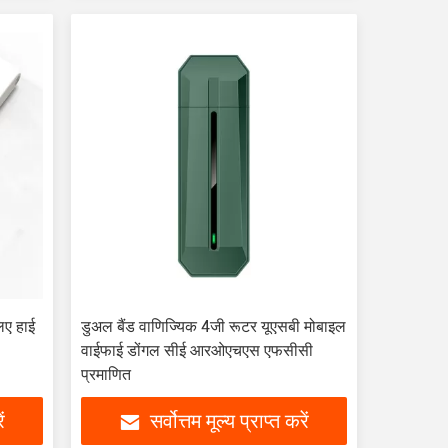
िए हाई
डुअल बैंड वाणिज्यिक 4जी रूटर यूएसबी मोबाइल
वाईफाई डोंगल सीई आरओएचएस एफसीसी
प्रमाणित
ं
सर्वोत्तम मूल्य प्राप्त करें