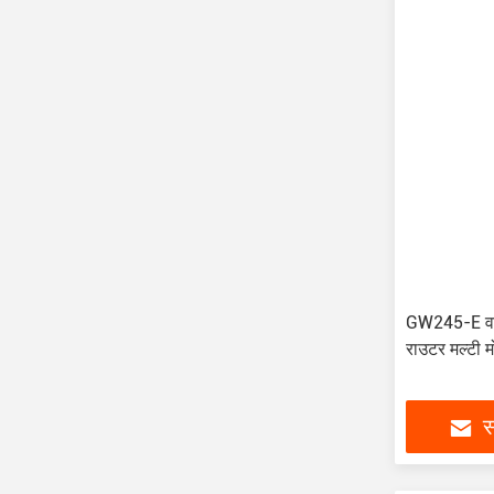
GW245-E वा
राउटर मल्टी म
स