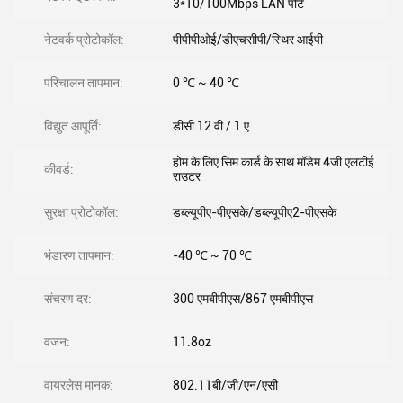
3*10/100Mbps LAN पोर्ट
नेटवर्क प्रोटोकॉल:
पीपीपीओई/डीएचसीपी/स्थिर आईपी
परिचालन तापमान:
0 ℃ ~ 40 ℃
विद्युत आपूर्ति:
डीसी 12 वी / 1 ए
होम के लिए सिम कार्ड के साथ मॉडेम 4जी एलटीई
कीवर्ड:
राउटर
सुरक्षा प्रोटोकॉल:
डब्ल्यूपीए-पीएसके/डब्ल्यूपीए2-पीएसके
भंडारण तापमान:
-40 ℃ ~ 70 ℃
संचरण दर:
300 एमबीपीएस/867 एमबीपीएस
वजन:
11.8oz
वायरलेस मानक:
802.11बी/जी/एन/एसी