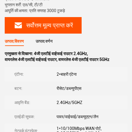
भुगतान शर्तें: एल/सी, टी/टी
आपूर्ति की क्षमता: प्रति सप्ताह 3000 टुकड़े
सर्वोत्तम मूल्य प्राप्त करें
उत्पाद विवरण
उत्पाद वर्णन
प्रमुखता से दिखाना:
4जी एलटीई वाईफाई राउटर 2.4GHz
,
वायरलेस 4जी एलटीई वाईफाई राउटर
,
वायरलेस 4जी एलटीई राउटर 5GHz
एंटीना:
2*बाहरी एंटेना
बटन:
रीसेट/डब्ल्यूपीएस
आवृत्ति बैंड:
2.4GHz/5GHZ
एलईडी सूचक:
पावर/वाईफाई/डब्ल्यूएएन/लैन
1*10/100Mbps WAN पोर्ट,
नेटवर्क इंटरफेस: