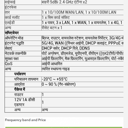
वाईफाई
बाहरी 5dBi 2.4 GHz एंटीना x2
इंटरफेस
तार
1 x 10/100M WAN/LAN, 1 x 10/100M LAN
कार्ड स्लॉट
1 x सिम कार्ड सॉकेट
एलईडी
1 x पावर, 3 x LAN, 1 x WAN, 1 x वायरलेस, 1 x 4G, 1 x इ
अन्य
रीसेट बटन x 1
सॉफ्टवेयर
ऑपरेटिंग मोड
ब्रिज, राउटर, वायरलेस स्टेशन, वायरलेस रिपीटर, 3G/4G मोड
इंटरनेट पद्धति
5G/4G, WAN ((स्थिर आईपी, DHCP क्लाइंट, PPPoE क्लाइ
सेवाएं
DHCP सर्वर, DHCP रिले, DDNS
नेटवर्क तकनीकें
पोर्ट अग्रेषण, डीएमजेड, यूपीएनपी, वीपीएन ((एल2टीपी/पीपीटीपी,
सुरक्षा रक्षा
आईपी फ़िल्टरिंग, मैक फ़िल्टरिंग, यूआरएल फ़िल्टरिंग, पोर्ट-स्कैनि
QoS
आईपी आधारित
अन्य
त्वरित स्थापना गाइड
पर्यावरण
परिचालन तापमान
-20°C ~ +55°C
आर्द्रता
0 ~ 90 % (गैर-संक्षेपण)
पैकेज में
राउटर
1
12V 1A डीसी
1
एडाप्टर
अन्य
अन्य