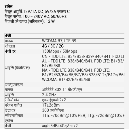
शक्ति
विद्युत आपूर्तिः
12V/1A DC, 5V/2A प्रकार C
विद्युत स्रोत: 100 ∼ 240V AC, 50/60Hz
बिजली की खपत (अधिकतम): 12 W
4जी
मानक
WCDMA R7, LTE R9
संगतता
4G / 3G / 2G
4जी दर
150Mbps / 50Mbps
CN - TDD LTE: B34/B38/B39/B40/B41, FDD LTE
AU - TDD LTE: B38/B40/B41, FDD LTE: B1/B3/
B1/B5/B8
आवृत्ति (वैकल्पिक)
NA - TDD: LTE B38/B40/B41, FDD LTE:
B1/B2/B3/B4/B5/B7/B8/B28/B12*/B17*/B66*,
WCDMA: B1/B2/B4/B5/B8
डब्ल्यूएलएएन
मानक
आईईईई 802.11 बी/जी/एन
आवृत्ति
2.4 GHz
रेडियो मोड
एमआईएमओ 2x2
प्रेषण शक्ति
17±2dBm
डेटा दर
300 एमबीपीएस
संवेदनशीलता
11n: -70dBm@10% PER, 11g: -72dBm@10% PE
एंटीना
4जी
बाहरी 5dBi 4G एंटेना x2