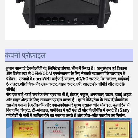
कंपनी प्रोफ़ाइल
हुनान सान्याई टेक्नोलॉजी कं, लिमिटेड
चांगशा, चीन में स्थित है। अनुसंधान एवं विकास
और विशेष रूप से OEM/ODM प्रसंस्करण के लिए नेटवर्क उपकरणों के उत्पादन में
पेशेवर। उत्पादों में openWRT वाईफाई राउटर, 4G/5G राउटर, मेश राउटर, वाईफाई
6 राउटर,औद्योगिक और उद्यम रूटर, वाहन रूटर, एपी, आउटडोर सीपीई और एलटीई
सीपीई।
सैय एक वाई-फाई कवरेज सेवा प्रदाता भी है, होटल, स्कूल, अस्पताल, उद्यम, हवाई अड्डे
और वाहन क्षेत्र के लिए समाधान प्रदान करता है। हमने मेडिएटेक के साथ दीर्घकालिक
सहयोग बनाया है,ब्रॉडकॉम और क्वालकॉमहमारे मुख्य ग्राहक चीन मोबाइल, बुल्गारिया में
विवाकॉम, स्प्रिंट, टी-मोबाइल, अमेरिका में एटी एंड टी और फिलीपींस में स्मार्ट हैं।Sanyi
गर्मजोशी से सभी में शामिल होने का स्वागत करते हैं और जीत-जीत सहयोग का निर्माण.