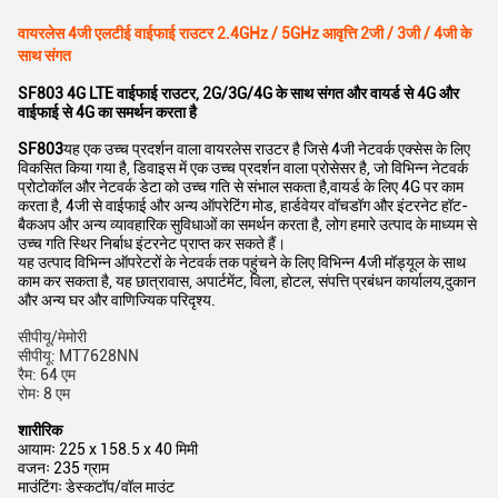
वायरलेस 4जी एलटीई वाईफाई राउटर 2.4GHz / 5GHz आवृत्ति 2जी / 3जी / 4जी के
साथ संगत
SF803 4G LTE वाईफाई राउटर, 2G/3G/4G के साथ संगत और वायर्ड से 4G और
वाईफाई से 4G का समर्थन करता है
SF803
यह एक उच्च प्रदर्शन वाला वायरलेस राउटर है जिसे 4जी नेटवर्क एक्सेस के लिए
विकसित किया गया है, डिवाइस में एक उच्च प्रदर्शन वाला प्रोसेसर है, जो विभिन्न नेटवर्क
प्रोटोकॉल और नेटवर्क डेटा को उच्च गति से संभाल सकता है,वायर्ड के लिए 4G पर काम
करता है, 4जी से वाईफाई और अन्य ऑपरेटिंग मोड, हार्डवेयर वॉचडॉग और इंटरनेट हॉट-
बैकअप और अन्य व्यावहारिक सुविधाओं का समर्थन करता है, लोग हमारे उत्पाद के माध्यम से
उच्च गति स्थिर निर्बाध इंटरनेट प्राप्त कर सकते हैं।
यह उत्पाद विभिन्न ऑपरेटरों के नेटवर्क तक पहुंचने के लिए विभिन्न 4जी मॉड्यूल के साथ
काम कर सकता है, यह छात्रावास, अपार्टमेंट, विला, होटल, संपत्ति प्रबंधन कार्यालय,दुकान
और अन्य घर और वाणिज्यिक परिदृश्य.
सीपीयू/मेमोरी
सीपीयू: MT7628NN
रैम: 64 एम
रोमः 8 एम
शारीरिक
आयामः 225 x 158.5 x 40 मिमी
वजनः 235 ग्राम
माउंटिंगः डेस्कटॉप/वॉल माउंट