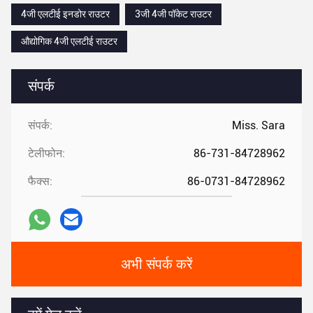
4जी एलटीई इनडोर राउटर
3जी 4जी पॉकेट राउटर
औद्योगिक 4जी एलटीई राउटर
संपर्क
संपर्क:
Miss. Sara
टेलीफोन:
86-731-84728962
फैक्स:
86-0731-84728962
अभी संपर्क करें