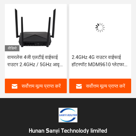
वीडियो
वायरलेस 4जी एलटीई वाईफाई
2.4GHz 4G राउटर वाईफाई
राउटर 2.4GHz / 5GHz आवृत्ति
हॉटस्पॉट MDM9610 प्लेटफार्म
2जी / 3जी / 4जी के साथ संगत
जीएसएम जीपीआरएस EDGE
UMTS FDD-LTE
सर्वोत्तम मूल्य प्राप्त करें
सर्वोत्तम मूल्य प्राप्त करें
Hunan Sanyi Technolody limited